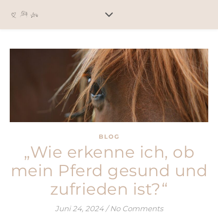
BLOG
„Wie erkenne ich, ob
mein Pferd gesund und
zufrieden ist?“
Juni 24, 2024
/
No Comments